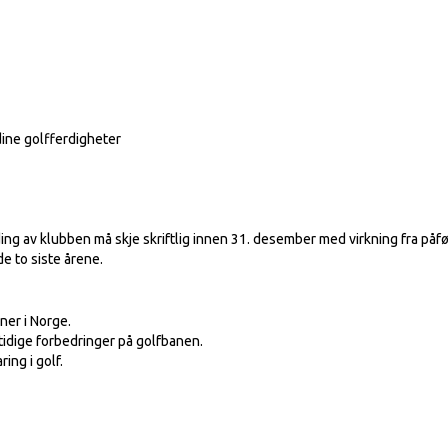
dine golfferdigheter
ng av klubben må skje skriftlig innen 31. desember med virkning fra påfø
de to siste årene.
ner i Norge.
tidige forbedringer på golfbanen.
ing i golf.