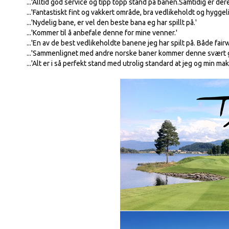
...'Alltid god service og tipp topp stand på banen.Samtidig er dere b
...'Fantastiskt fint og vakkert område, bra vedlikeholdt og hygge
...'Nydelig bane, er vel den beste bana eg har spillt på.'
...'Kommer til å anbefale denne for mine venner.'
...'En av de best vedlikeholdte banene jeg har spilt på. Både fair
...'Sammenlignet med andre norske baner kommer denne svært g
...'Alt er i så perfekt stand med utrolig standard at jeg og min makke