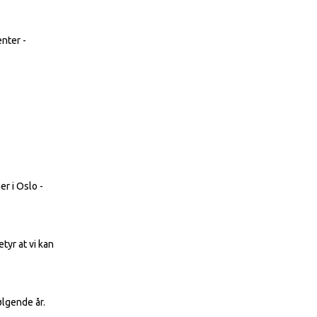
nter -
r i Oslo -
tyr at vi kan
ølgende år.