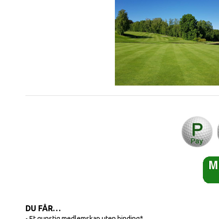
DU FÅR…
- Et gunstig medlemskap uten binding*