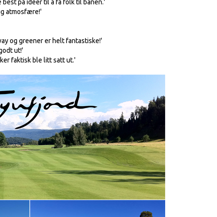
est på ideer til å få folk til banen.'
lig atmosfære!'
way og greener er helt fantastiske!'
odt ut!'
r faktisk ble litt satt ut.'