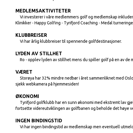
MEDLEMSAKTIVITETER
Vi investerer i våre medlemmers golf og medlemskap inkluderer
Klinikker - Happy Golfing - Tyrifjord Coaching - Medal turneringe
KLUBBREISER
Vi har årlig klubbreiser til spennende golfdestinasjoner.
LYDEN AV STILLHET
Ro - opplev lyden av stillhet mens du spiller golf på en av de 
VÆRET
Storøya har 32% mindre nedbør i året sammenliknet med Oslo. Kil
sjekk webkamera på hjemmesiden!
ØKONOMI
Tyrifjord golfklubb har en sunn økonomi med ekstremt lav gjeld s
fortsette videreutviklingen av golfbanen og beholde det høye 
INGEN BINDINGSTID
Vi har ingen bindingstid av medlemskap men eventuell utmeldin