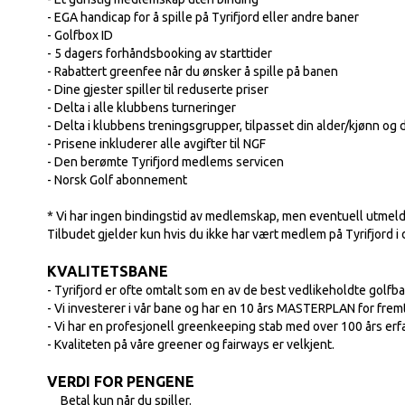
- EGA handicap for å spille på Tyrifjord eller andre baner
- Golfbox ID
- 5 dagers forhåndsbooking av starttider
- Rabattert greenfee når du ønsker å spille på banen
- Dine gjester spiller til reduserte priser
- Delta i alle klubbens turneringer
- Delta i klubbens treningsgrupper, tilpasset din alder/kjønn og 
- Prisene inkluderer alle avgifter til NGF
- Den berømte Tyrifjord medlems servicen
- Norsk Golf abonnement
* Vi har ingen bindingstid av medlemskap, men eventuell utmeldi
Tilbudet gjelder kun hvis du ikke har vært medlem på Tyrifjord i 
KVALITETSBANE
- Tyrifjord er ofte omtalt som en av de best vedlikeholdte golfba
- Vi investerer i vår bane og har en 10 års
MASTERPLAN
for frem
- Vi har en profesjonell greenkeeping stab med over 100 års erfar
- Kvaliteten på våre greener og fairways er velkjent.
VERDI FOR PENGENE
Betal kun når du spiller.