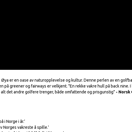
. Øya er en oase av naturopplevelse og kultur. Denne perlen av en golfba
en på greener og fairways er velkjent. "En rekke vakre hull på back nine. I
og alt det andre golfere trenger, både omfattende og prisgunstig"
- Norsk 
 i Norge i år.'
av Norges vakreste å spille.'