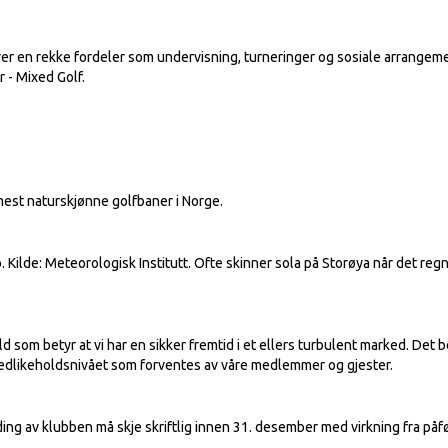
 en rekke fordeler som undervisning, turneringer og sosiale arrangeme
r - Mixed Golf.
mest naturskjønne golfbaner i Norge.
de: Meteorologisk Institutt. Ofte skinner sola på Storøya når det regne
om betyr at vi har en sikker fremtid i et ellers turbulent marked. Det be
vedlikeholdsnivået som forventes av våre medlemmer og gjester.
g av klubben må skje skriftlig innen 31. desember med virkning fra påf