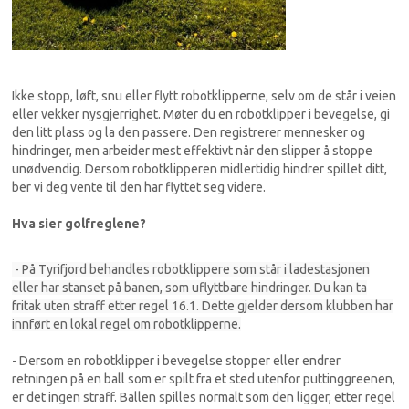
Ikke stopp, løft, snu eller flytt robotklipperne, selv om de står i veien
eller vekker nysgjerrighet. Møter du en robotklipper i bevegelse, gi
den litt plass og la den passere. Den registrerer mennesker og
hindringer, men arbeider mest effektivt når den slipper å stoppe
unødvendig. Dersom robotklipperen midlertidig hindrer spillet ditt,
ber vi deg vente til den har flyttet seg videre.
Hva sier golfreglene?
- På Tyrifjord behandles robotklippere som står i ladestasjonen
eller har stanset på banen, som uflyttbare hindringer. Du kan ta
fritak uten straff etter regel 16.1. Dette gjelder dersom klubben har
innført en lokal regel om robotklipperne.
- Dersom en robotklipper i bevegelse stopper eller endrer
retningen på en ball som er spilt fra et sted utenfor puttinggreenen,
er det ingen straff. Ballen spilles normalt som den ligger, etter regel