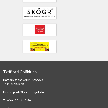
Tyrifjord Golfklubb
Hamarbispens vei 81, Storøya
3531 Krokkleiva
E-post:
post@tyrifjord-golfklubb.no
Telefon: 32 16 13 60