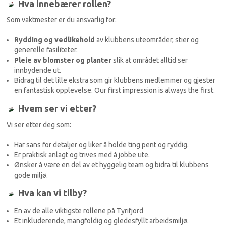
Hva innebærer rollen?
Som vaktmester er du ansvarlig for:
Rydding og vedlikehold
av klubbens uteområder, stier og
generelle fasiliteter.
Pleie av blomster og planter
slik at området alltid ser
innbydende ut.
Bidrag til det lille ekstra som gir klubbens medlemmer og gjester
en fantastisk opplevelse. Our first impression is always the first.
Hvem ser vi etter?
Vi ser etter deg som:
Har sans for detaljer og liker å holde ting pent og ryddig.
Er praktisk anlagt og trives med å jobbe ute.
Ønsker å være en del av et hyggelig team og bidra til klubbens
gode miljø.
Hva kan vi tilby?
En av de alle viktigste rollene på Tyrifjord
Et inkluderende, mangfoldig og gledesfyllt arbeidsmiljø.