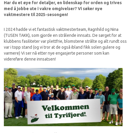
Har du et øye for detaljer, en lidenskap for orden og trives
med å jobbe ute i vakre omgivelser? Vi søker nye
vaktmestere til 2025-sesongen!
I 2024 hadde vi et fantastisk vaktmesterteam, Ragnhild og Nina
(TUSEN TAKK), som gjorde en strålende innsats. De sørget for at
klubbens fasiliteter var plettfrie, blomstene strålte og alt rundt oss
var i topp stand (og vi tror at de også ibland fikk solen gulere og
varmere) Vi ser nå etter nye engasjerte personer som kan
videreføre denne innsatsen!