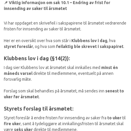
📌 Viktig informasjon om sak 10.1 – Endring av frist for
innsending av saker til årsmøtet
Vi har oppdaget en skrivefeil i sakspapirene til årsmøtet vedrørende
fristen for innsending av saker til årsmøtet.
Her er en oversikt over hva som står i
Klubbens lov i dag
, hva
styret foreslår
, og hva som
feilaktig ble skrevet i sakspapiret
.
Klubbens lov i dag (§14(2)):
I dag sier Klubbens lov at årsmøtet skal innkalles med
minst én
måneds varsel
direkte til medlemmene, eventuelt på annen
forsvarlig måte.
Forslag som skal behandles på årsmøtet, må sendes inn
senest to
uker før årsmøtet
.
Styrets forslag til årsmøtet:
Styret foreslår å endre fristen for innsending av saker fra
to uker
til
fire uker
, samt å tydeliggjøre at innkallingsfristen til årsmøtet skal
være
seks uker
direkte til medlemmene.