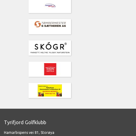
Tyrifjord Golfklubb
Hamarbispens vei 81, Storøya