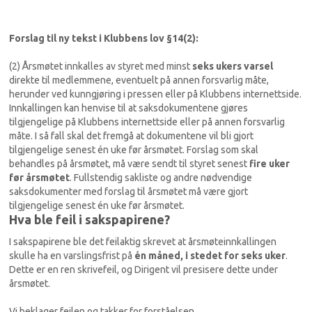
Forslag til ny tekst i Klubbens lov §14(2):
(2) Årsmøtet innkalles av styret med minst
seks ukers varsel
direkte til medlemmene, eventuelt på annen forsvarlig måte,
herunder ved kunngjøring i pressen eller på Klubbens internettside.
Innkallingen kan henvise til at saksdokumentene gjøres
tilgjengelige på Klubbens internettside eller på annen forsvarlig
måte. I så fall skal det fremgå at dokumentene vil bli gjort
tilgjengelige senest én uke før årsmøtet. Forslag som skal
behandles på årsmøtet, må være sendt til styret senest
fire uker
før årsmøtet
. Fullstendig sakliste og andre nødvendige
saksdokumenter med forslag til årsmøtet må være gjort
tilgjengelige senest én uke før årsmøtet.
Hva ble feil i sakspapirene?
I sakspapirene ble det feilaktig skrevet at årsmøteinnkallingen
skulle ha en varslingsfrist på
én måned, i stedet for seks uker
.
Dette er en ren skrivefeil, og Dirigent vil presisere dette under
årsmøtet.
Vi beklager feilen og takker for forståelsen.